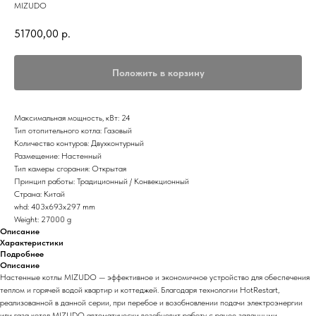
MIZUDO
51700,00
р.
Положить в корзину
Максимальная мощность, кВт: 24
Тип отопительного котла: Газовый
Количество контуров: Двухконтурный
Размещение: Настенный
Тип камеры сгорания: Открытая
Принцип работы: Традиционный / Конвекционный
Страна: Китай
whd: 403x693x297 mm
Weight: 27000 g
Описание
Характеристики
Подробнее
Описание
Настенные котлы MIZUDO — эффективное и экономичное устройство для обеспечения
теплом и горячей водой квартир и коттеджей. Благодаря технологии HotRestart,
реализованной в данной серии, при перебое и возобновлении подачи электроэнергии
или газа котел MIZUDO автоматически возобновит работу с ранее заданными