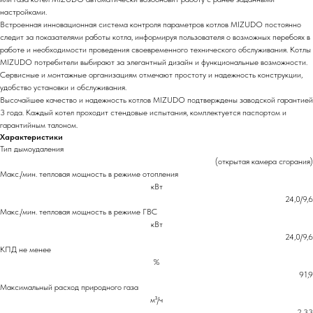
настройками.
Встроенная инновационная система контроля параметров котлов MIZUDO постоянно
следит за показателями работы котла, информируя пользователя о возможных перебоях в
работе и необходимости проведения своевременного технического обслуживания. Котлы
MIZUDO потребители выбирают за элегантный дизайн и функциональные возможности.
Сервисные и монтажные организациям отмечают простоту и надежность конструкции,
удобство установки и обслуживания.
Высочайшее качество и надежность котлов MIZUDO подтверждены заводской гарантией
3 года. Каждый котел проходит стендовые испытания, комплектуется паспортом и
гарантийным талоном.
Характеристики
Тип дымоудаления
(открытая камера сгорания)
Макс./мин. тепловая мощность в режиме отопления
кВт
24,0/9,6
Макс./мин. тепловая мощность в режиме ГВС
кВт
24,0/9,6
КПД не менее
%
91,9
Максимальный расход природного газа
м³/ч
2,33