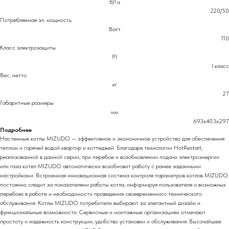
В/Гц
220/50
Потребляемая эл. мощность
Ватт
110
Класс электрозащиты
PI
I класс
Вес, нетто
кг
27
Габаритные размеры
мм
693х403х297
Подробнее
Настенные котлы MIZUDO — эффективное и экономичное устройство для обеспечения
теплом и горячей водой квартир и коттеджей. Благодаря технологии HotRestart,
реализованной в данной серии, при перебое и возобновлении подачи электроэнергии
или газа котел MIZUDO автоматически возобновит работу с ранее заданными
настройками. Встроенная инновационная система контроля параметров котлов MIZUDO
постоянно следит за показателями работы котла, информируя пользователя о возможных
перебоях в работе и необходимости проведения своевременного технического
обслуживания. Котлы MIZUDO потребители выбирают за элегантный дизайн и
функциональные возможности. Сервисные и монтажные организациям отмечают
простоту и надежность конструкции, удобство установки и обслуживания. Высочайшее