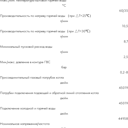
Макс./мин. температура бытовой горячей воды
°С
60/35
Производительность по нагреву горячей воды （при △T=25℃）
л/мин
10,5
Производительность по нагреву горячей воды（при △T=30℃）
л/мин
8,7
Минимальный пусковой расход воды
л/мин
2,5
Мин./макс. давление в контуре ГВС
бар
0,2-8
Присоединительный газовый патрубок котла
дюйм
45019
Патрубки подключения подающей и обратной линий отопления котла
дюйм
45019
Подключение холодной и горячей воды
дюйм
44958
Номинальное напряжение/частота