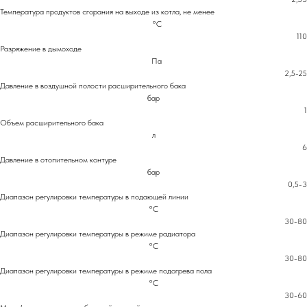
Температура продуктов сгорания на выходе из котла, не менее
°С
110
Разряжение в дымоходе
Па
2,5-25
Давление в воздушной полости расширительного бака
бар
1
Объем расширительного бака
л
6
Давление в отопительном контуре
бар
0,5-3
Диапазон регулировки температуры в подающей линии
°С
30-80
Диапазон регулировки температуры в режиме радиатора
°С
30-80
Диапазон регулировки температуры в режиме подогрева пола
°С
30-60